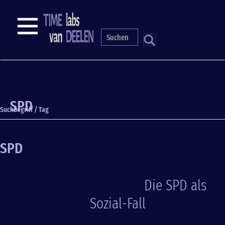
Direkt
zum
NAVIGATION
Inhalt
S
SPD
Suchbegriff / Tag
SPD
Die SPD als
Sozial-Fall