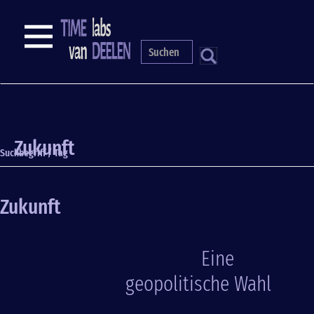
Direkt
zum
NAVIGATION
Inhalt
S
Zukunft
Suchbegriff / Tag
Zukunft
Eine
geopolitische Wahl