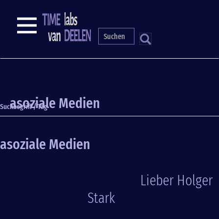
Direkt
zum
NAVIGATION
Inhalt
S
asoziale Medien
Suchbegriff / Tag
asoziale Medien
Lieber Holger
Stark