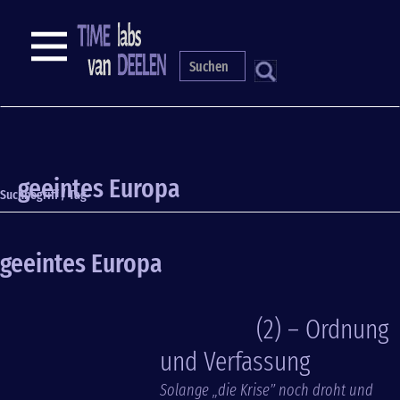
Direkt
zum
NAVIGATION
Inhalt
S
geeintes Europa
Suchbegriff / Tag
geeintes Europa
(2) – Ordnung
und Verfassung
Solange „die Krise” noch droht und