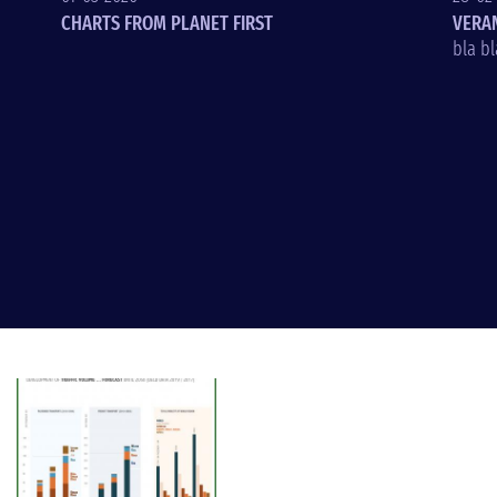
CHARTS FROM PLANET FIRST
VERA
bla bl
t: